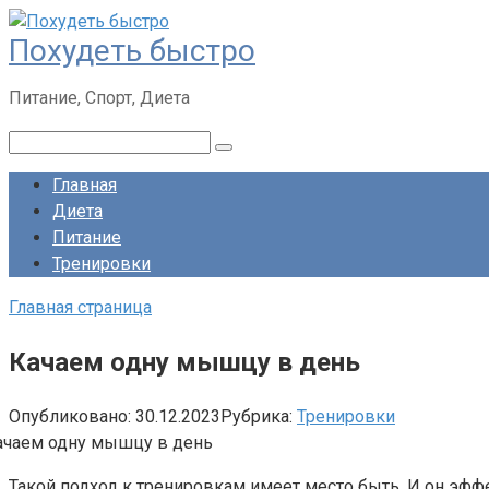
Перейти
Похудеть быстро
к
контенту
Питание, Спорт, Диета
Поиск:
Главная
Диета
Питание
Тренировки
Главная страница
Качаем одну мышцу в день
Опубликовано:
30.12.2023
Рубрика:
Тренировки
Такой подход к тренировкам имеет место быть. И он эффе