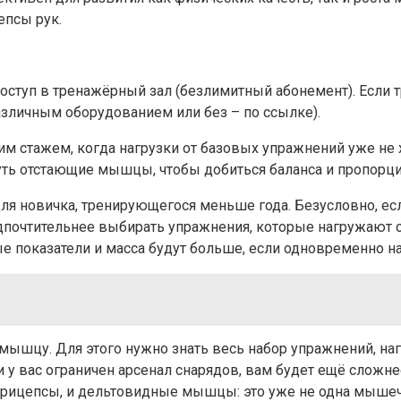
епсы рук.
доступ в тренажёрный зал (безлимитный абонемент). Если 
азличным оборудованием или без – по ссылке).
шим стажем, когда нагрузки от базовых упражнений уже не
уть отстающие мышцы, чтобы добиться баланса и пропорци
ля новичка, тренирующегося меньше года. Безусловно, есл
едпочтительнее выбирать упражнения, которые нагружают 
е показатели и масса будут больше, если одновременно н
у мышцу. Для этого нужно знать весь набор упражнений, 
и у вас ограничен арсенал снарядов, вам будет ещё слож
рицепсы, и дельтовидные мышцы: это уже не одна мышечная