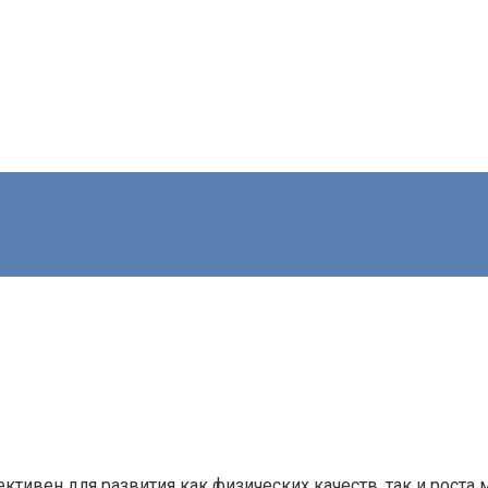
ктивен для развития как физических качеств, так и роста 