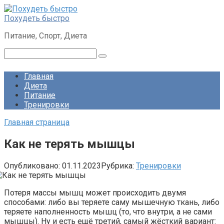
Перейти
к
Похудеть быстро
контенту
Питание, Спорт, Диета
Поиск:
Главная
Диета
Питание
Тренировки
Главная страница
Как не терять мышцы
Опубликовано:
01.11.2023
Рубрика:
Тренировки
Потеря массы мышц может происходить двумя
способами: либо вы теряете саму мышечную ткань, либо
теряете наполненность мышц (то, что внутри, а не сами
мышцы). Ну и есть ещё третий, самый жёсткий вариант: