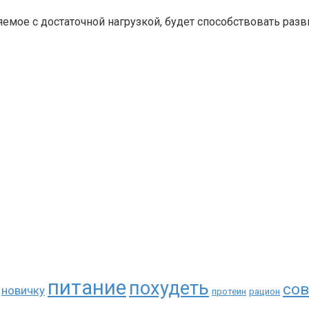
яемое с достаточной нагрузкой, будет способствовать раз
питание
похудеть
сов
новичку
протеин
рацион