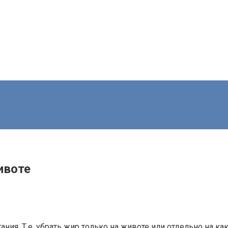
ивоте
ия. Т.е. убрать жир только на животе или отдельно на каки