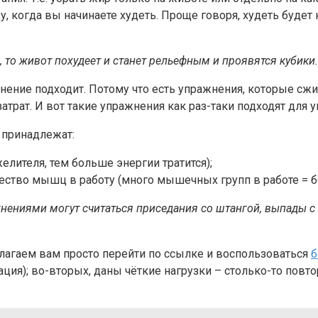
, когда вы начинаете худеть. Проще говоря, худеть будет 
, то живот похудеет и станет рельефным и проявятся кубики.
жнение подходит. Потому что есть упражнения, которые сж
затрат. И вот такие упражнения как раз-таки подходят дл
 принадлежат:
лителя, тем больше энергии тратится);
тво мышц в работу (много мышечных групп в работе = б
ниями могут считаться приседания со штангой, выпады с га
агаем вам просто перейти по ссылке и воспользоваться
б
ия); во-вторых, даны чёткие нагрузки – столько-то повто