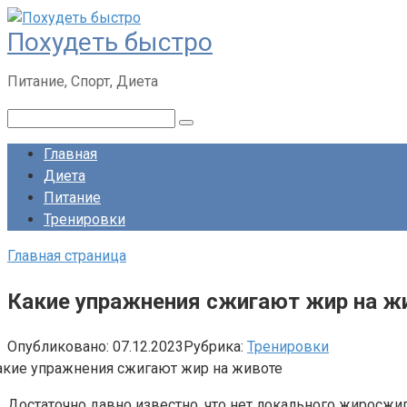
Перейти
Похудеть быстро
к
контенту
Питание, Спорт, Диета
Поиск:
Главная
Диета
Питание
Тренировки
Главная страница
Какие упражнения сжигают жир на ж
Опубликовано:
07.12.2023
Рубрика:
Тренировки
Достаточно давно известно, что нет локального жиросжиган