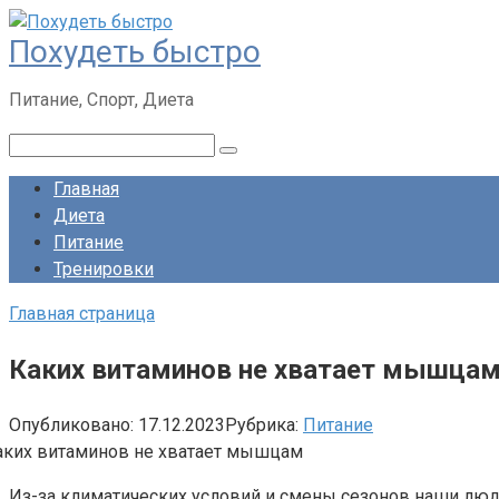
Перейти
Похудеть быстро
к
контенту
Питание, Спорт, Диета
Поиск:
Главная
Диета
Питание
Тренировки
Главная страница
Каких витаминов не хватает мышца
Опубликовано:
17.12.2023
Рубрика:
Питание
Из-за климатических условий и смены сезонов наши люди 