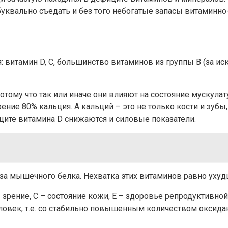
ь буквально съедать и без того небогатые запасы витамин
: витамин D, С, большинство витаминов из группы В (за ис
ому что так или иначе они влияют на состояние мускулату
воение 80% кальция. А кальций – это не только кости и зуб
иците витамина D снижаются и силовые показатели.
за мышечного белка. Нехватка этих витаминов равно уху
 зрение, С – состояние кожи, Е – здоровье репродуктивно
овек, т.е. со стабильно повышенным количеством оксидан