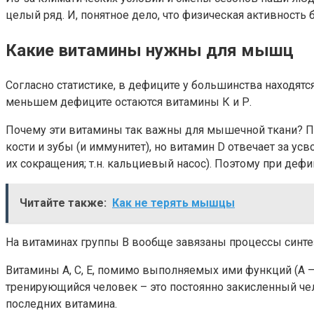
целый ряд. И, понятное дело, что физическая активност
Какие витамины нужны для мышц
Согласно статистике, в дефиците у большинства находятся
меньшем дефиците остаются витамины К и Р.
Почему эти витамины так важны для мышечной ткани? Пот
кости и зубы (и иммунитет), но витамин D отвечает за ус
их сокращения; т.н. кальциевый насос). Поэтому при деф
Читайте также:
Как не терять мышцы
На витаминах группы В вообще завязаны процессы синте
Витамины А, С, Е, помимо выполняемых ими функций (А –
тренирующийся человек – это постоянно закисленный чел
последних витамина.