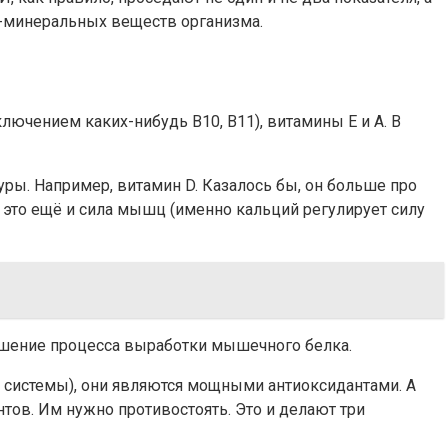
но-минеральных веществ организма.
ключением каких-нибудь В10, В11), витамины Е и А. В
ры. Например, витамин D. Казалось бы, он больше про
ы, это ещё и сила мышц (именно кальций регулирует силу
дшение процесса выработки мышечного белка.
й системы), они являются мощными антиоксидантами. А
тов. Им нужно противостоять. Это и делают три