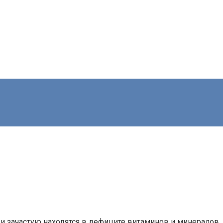
м
зачастую находятся в дефиците витаминов и минералов. И,