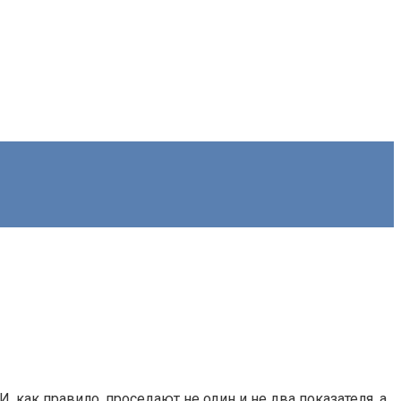
 как правило, проседают не один и не два показателя, а