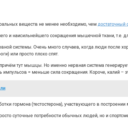
еральных веществ не менее необходимо, чем
достаточный 
его и наисильнейшего сокращения мышечной ткани, т.е. дл
ервной системы. Очень много случаев, когда люди после 
оги) или просто плохо спят.
, причём тут мышцы. Но именно нервная система генерируе
 импульсов = меньше сила сокращения. Короче, калий – эт
оли
ботки гормона (тестостерона), участвующего в построении
сто суточные потребности обычных людей, но и спортсм