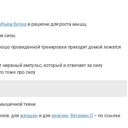
объём белка
в рационе для роста мышц.
я силы.
хорошо проведённой тренировки приходят домой ложатся
т нервный импульс, который и отвечает за силу
о тоже про силу.
 мышечной ткани.
енов: для
женщин
и для
мужчин
.
Витамин D
– по ссылке.