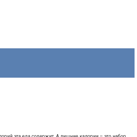
орий эта еда содержит. А лишние калории – это набор