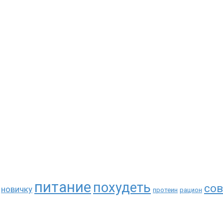
питание
похудеть
сов
новичку
протеин
рацион