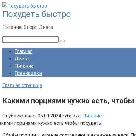
Перейти
Похудеть быстро
к
контенту
Питание, Спорт, Диета
Поиск:
Главная
Диета
Питание
Тренировки
Главная страница
Какими порциями нужно есть, чтобы
Опубликовано:
06.01.2024
Рубрика:
Питание
Объём порции – важная составляющая снижения веса. Пот