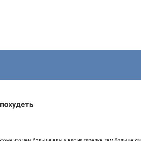
 похудеть
ому что чем больше еды у вас на тарелке, тем больше кал