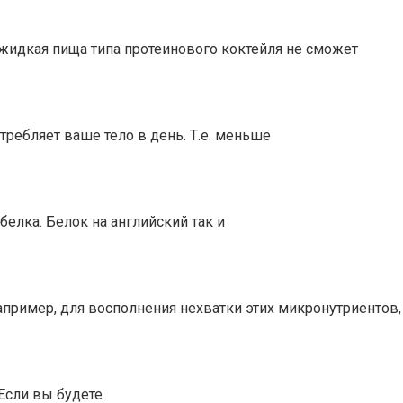
жидкая пища типа протеинового коктейля не сможет
ребляет ваше тело в день. Т.е. меньше
елка. Белок на английский так и
пример, для восполнения нехватки этих микронутриентов,
 Если вы будете