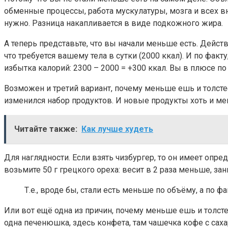
обменные процессы, работа мускулатуры, мозга и всех вн
нужно. Разница накапливается в виде подкожного жира.
А теперь представьте, что вы начали меньше есть. Действ
что требуется вашему тела в сутки (2000 ккал). И по факт
избытка калорий: 2300 – 2000 = +300 ккал. Вы в плюсе по
Возможен и третий вариант, почему меньше ешь и толстее
изменился набор продуктов. И новые продукты хоть и ме
Читайте также:
Как лучше худеть
Для наглядности. Если взять чизбургер, то он имеет опре
возьмите 50 г грецкого ореха: весит в 2 раза меньше, з
Т.е., вроде бы, стали есть меньше по объёму, а по 
Или вот ещё одна из причин, почему меньше ешь и толст
одна печенюшка, здесь конфета, там чашечка кофе с саха