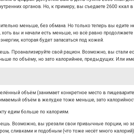
утренних органов. Но, к примеру, вы съедаете 2600 ккал в
ительно меньше, без обмана. Но только теперь вы едите не 
у, хоть вы и начали есть меньше, но всё равно продолжаете
 энергии, которая будет запасаться под кожей.
шь. Проанализируйте свой рацион. Возможно, вы стали ест
ньше по объёму, но зато калорийнее, предыдущих. Или им
делённый объём (занимает конкретное место в пищеваритель
анимаемый объём в желудке тоже меньше, зато калорийность
факту едим больше по калориям.
еешь. Возможно, вы урезали свои привычные порции, но за
ром, сливками и подобным (что тоже несёт много калорий),