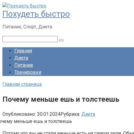
Перейти
Похудеть быстро
к
контенту
Питание, Спорт, Диета
Поиск:
Главная
Диета
Питание
Тренировки
Главная страница
Почему меньше ешь и толстеешь
Опубликовано:
30.01.2024
Рубрика:
Диета
Потому что вы не стали меньше есть на самом деле. Объ