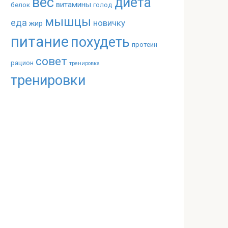
вес
диета
витамины
белок
голод
мышцы
еда
новичку
жир
питание
похудеть
протеин
совет
рацион
тренировка
тренировки