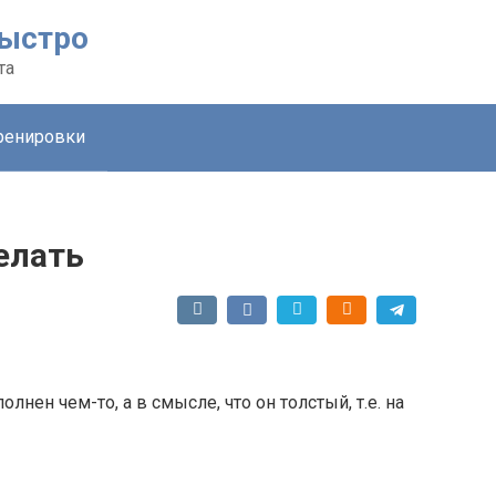
быстро
та
ренировки
елать
лнен чем-то, а в смысле, что он толстый, т.е. на