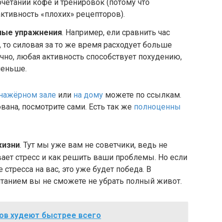
очетании кофе и тренировок (потому что
активность «плохих» рецепторов).
ные упражнения
. Например, ели сравнить час
, то силовая за то же время расходует больше
ечно, любая активность способствует похудению,
меньше.
нажёрном зале
или
на дому
можете по ссылкам.
ана, посмотрите сами. Есть так же
полноценны
жизни
. Тут мы уже вам не советчики, ведь не
вает стресс и как решить ваши проблемы. Но если
стресса на вас, это уже будет победа. В
итанием вы не сможете не убрать полный живот.
тов худеют быстрее всего