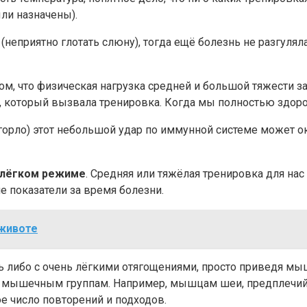
ли назначены).
(неприятно глотать слюну), тогда ещё болезнь не разгулял
том, что физическая нагрузка средней и большой тяжести за
м, который вызвала тренировка. Когда мы полностью здор
горло) этот небольшой удар по иммунной системе может ок
в лёгком режиме
. Средняя или тяжёлая тренировка для нас
е показатели за время болезни.
 животе
 либо с очень лёгкими отягощениями, просто приведя мышц
ышечным группам. Например, мышцам шеи, предплечий, за
е число повторений и подходов.