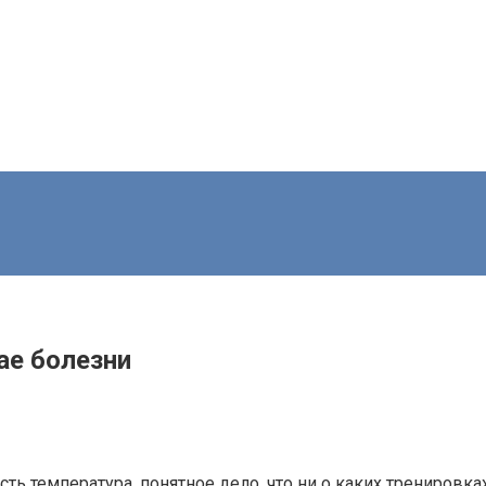
ае болезни
сть температура, понятное дело, что ни о каких тренировка