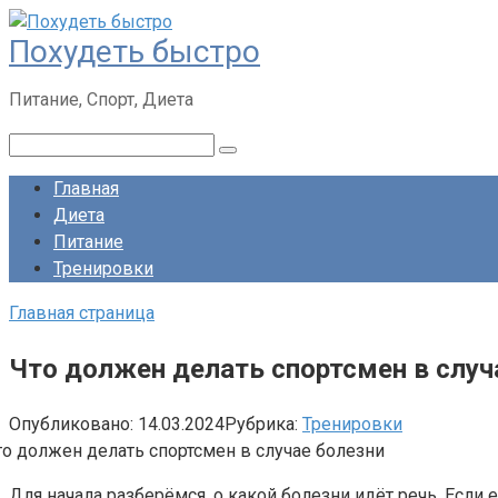
Перейти
Похудеть быстро
к
контенту
Питание, Спорт, Диета
Поиск:
Главная
Диета
Питание
Тренировки
Главная страница
Что должен делать спортсмен в случ
Опубликовано:
14.03.2024
Рубрика:
Тренировки
Для начала разберёмся, о какой болезни идёт речь. Если е