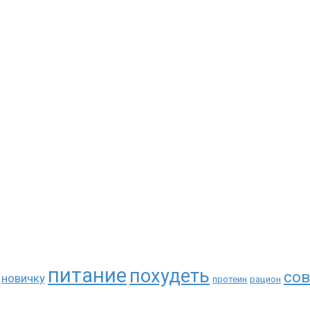
питание
похудеть
сов
новичку
протеин
рацион