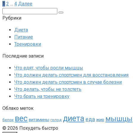
Пагинация
1
2
…
4
Далее
записей
Поиск:
Рубрики
Диета
Питание
Тренировки
Последние записи
Что едят, чтобы росли мышцы
Что должен делать спортсмен для восстановления
Что должен делать спортсмен в случае болезни
Что делать, чтобы не толстеть
Что брать на тренировку
Облако меток
вес
диета
мышцы
еда
витамины
жир
белок
голод
© 2026 Похудеть быстро